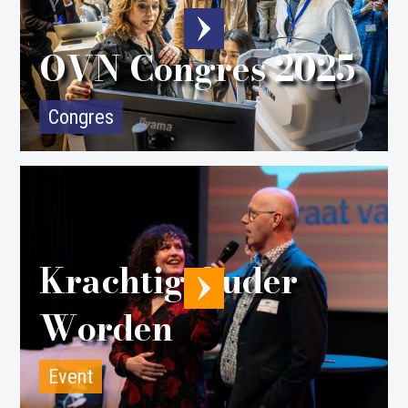
OVN Congres 2025
Congres
Krachtig Ouder
Worden
Event